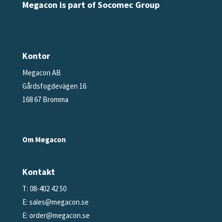
Megacon is part of Socomec Group
Kontor
Megacon AB
Gårdsfogdevägen 16
168 67 Bromma
Om Megacon
Kontakt
T: 08-402 42 50
E:
sales@megacon.se
E:
order@megacon.se