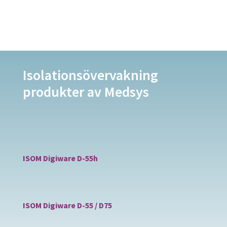
Isolationsövervakning
produkter av Medsys
ISOM Digiware D-55h
ISOM Digiware D-55 / D75