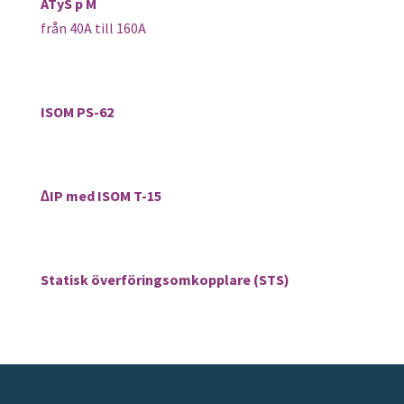
ATyS p M
från 40A till 160A
ISOM PS-62
∆IP med ISOM T-15
Statisk överföringsomkopplare (STS)