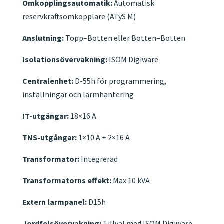
Omkopplingsautomatik:
Automatisk
reservkraftsomkopplare (ATyS M)
Anslutning:
Topp–Botten eller Botten–Botten
Isolationsövervakning:
ISOM Digiware
Centralenhet:
D-55h för programmering,
inställningar och larmhantering
IT-utgångar:
18×16 A
TNS-utgångar:
1×10 A + 2×16 A
Transformator:
Integrerad
Transformatorns effekt:
Max 10 kVA
Extern larmpanel:
D15h
Jordfelsövervakning:
Tillval med ISOM Digiware