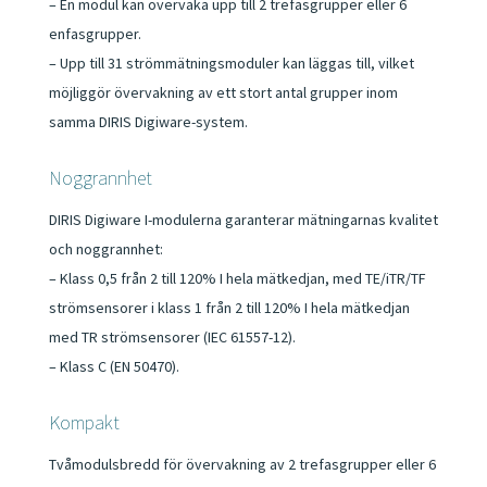
– En modul kan övervaka upp till 2 trefasgrupper eller 6
enfasgrupper.
– Upp till 31 strömmätningsmoduler kan läggas till, vilket
möjliggör övervakning av ett stort antal grupper inom
samma DIRIS Digiware-system.
Noggrannhet
DIRIS Digiware I-modulerna garanterar mätningarnas kvalitet
och noggrannhet:
– Klass 0,5 från 2 till 120% I hela mätkedjan, med TE/iTR/TF
strömsensorer i klass 1 från 2 till 120% I hela mätkedjan
med TR strömsensorer (IEC 61557-12).
– Klass C (EN 50470).
Kompakt
Tvåmodulsbredd för övervakning av 2 trefasgrupper eller 6