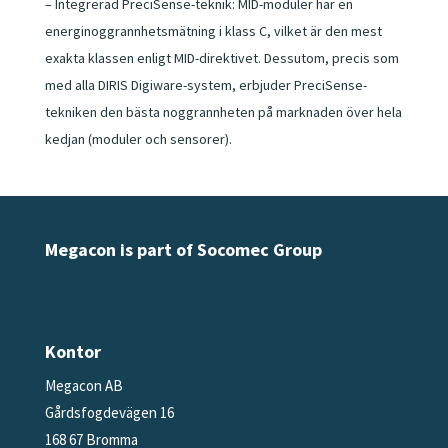
– Integrerad PreciSense-teknik: MID-moduler har en
energinoggrannhetsmätning i klass C, vilket är den mest
exakta klassen enligt MID-direktivet. Dessutom, precis som
med alla DIRIS Digiware-system, erbjuder PreciSense-
tekniken den bästa noggrannheten på marknaden över hela
kedjan (moduler och sensorer).
Megacon is part of Socomec Group
Kontor
Megacon AB
Gårdsfogdevägen 16
168 67 Bromma