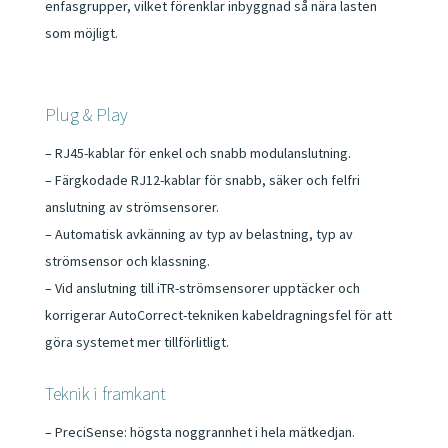
enfasgrupper, vilket förenklar inbyggnad så nära lasten
som möjligt.
Plug & Play
– RJ45-kablar för enkel och snabb modulanslutning.
– Färgkodade RJ12-kablar för snabb, säker och felfri
anslutning av strömsensorer.
– Automatisk avkänning av typ av belastning, typ av
strömsensor och klassning.
– Vid anslutning till iTR-strömsensorer upptäcker och
korrigerar AutoCorrect-tekniken kabeldragningsfel för att
göra systemet mer tillförlitligt.
Teknik i framkant
– PreciSense: högsta noggrannhet i hela mätkedjan.