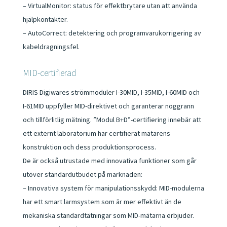
– VirtualMonitor: status för effektbrytare utan att använda
hjälpkontakter.
– AutoCorrect: detektering och programvarukorrigering av
kabeldragningsfel.
MID-certifierad
DIRIS Digiwares strömmoduler I-30MID, I-35MID, I-60MID och
I-61MID uppfyller MID-direktivet och garanterar noggrann
och tillförlitlig mätning. ”Modul B+D”-certifiering innebär att
ett externt laboratorium har certifierat mätarens
konstruktion och dess produktionsprocess.
De är också utrustade med innovativa funktioner som går
utöver standardutbudet på marknaden:
– Innovativa system för manipulationsskydd: MID-modulerna
har ett smart larmsystem som är mer effektivt än de
mekaniska standardtätningar som MID-mätarna erbjuder.