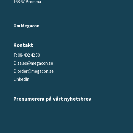
168 67 Bromma
Om Megacon
Kontakt
T: 08-402 42 50
E:
sales@megacon.se
E:
order@megacon.se
LinkedIn
Prenumerera på vårt nyhetsbrev