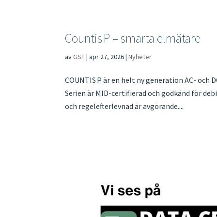
Countis P – smarta elmätare
av
GST
|
apr 27, 2026
|
Nyheter
COUNTIS P är en helt ny generation AC- och D
Serien är MID-certifierad och godkänd för debite
och regelefterlevnad är avgörande....