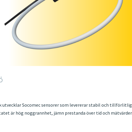
ö
 utvecklar Socomec sensorer som levererar stabil och tillförlitli
ltatet är hög noggrannhet, jämn prestanda över tid och mätvärde