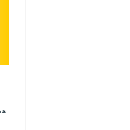
g
n du