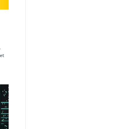
.
het